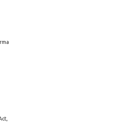
orma
Act,