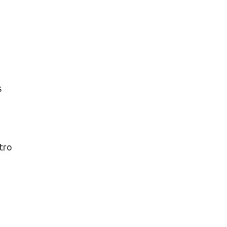
s
tro