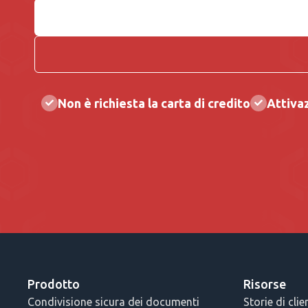
Non è richiesta la carta di credito
Attiva
Prodotto
Risorse
Condivisione sicura dei documenti
Storie di clie