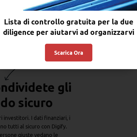
Due diligenc
sicuro con u
Lista di controllo gratuita per la due
diligence per aiutarvi ad organizzarvi
Impostare un
Digify sicuro e f
sicurezza informazioni sensibil
Scarica Ora
ndividete gli
do sicuro
nvestitori. I dati finanziari, i
no tutti al sicuro con Digify.
 persone giuste vedano le