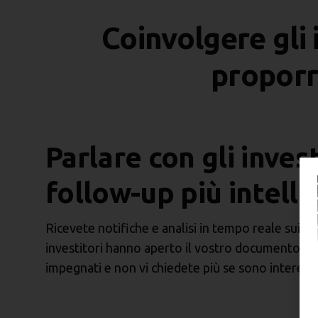
Coinvolgere gli 
proporr
Parlare con gli inves
follow-up più intell
Ricevete notifiche e analisi in tempo reale sui vos
investitori hanno aperto il vostro documento, 
impegnati e non vi chiedete più se sono interessa