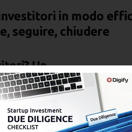
investitori in modo effi
e, seguire, chiudere
titori? Un
igente
tri pitch deck. Scoprite se gli
per quanto tempo si sono
ti.