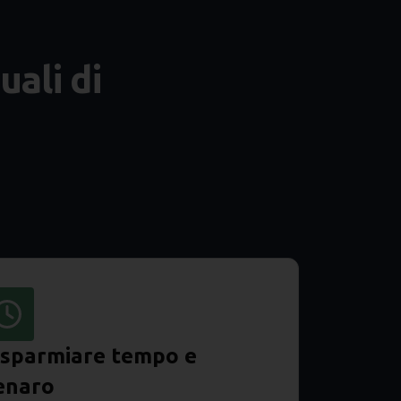
uali di
isparmiare tempo e
enaro