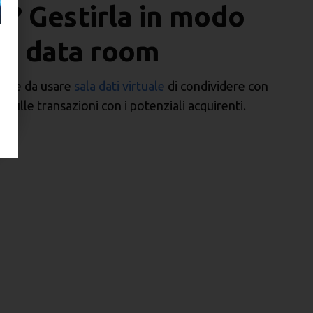
e? Gestirla in modo
na data room
acile da usare
sala dati virtuale
di condividere con
i sulle transazioni con i potenziali acquirenti.