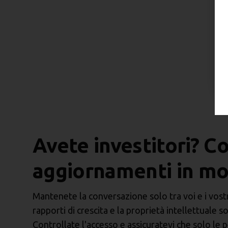
Avete investitori? Co
aggiornamenti in mo
Mantenete la conversazione solo tra voi e i vostri i
rapporti di crescita e la proprietà intellettuale so
Controllate l'accesso e assicuratevi che solo le