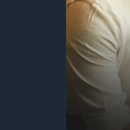
“Da un anno utilizziamo Digify per inviare in mod
per non dover costruire il nostro strumento per c
feedback dei clienti e il loro team di assistenza 
James Costa
Principale responsabile di prodotto
Libro di carta