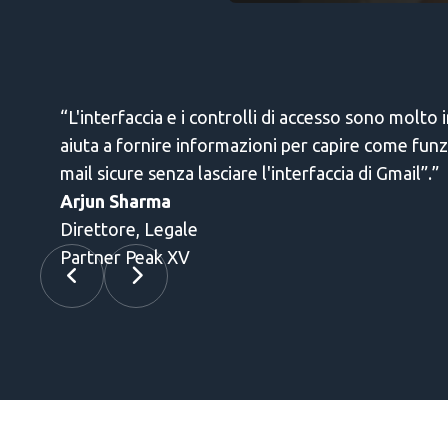
sto
-