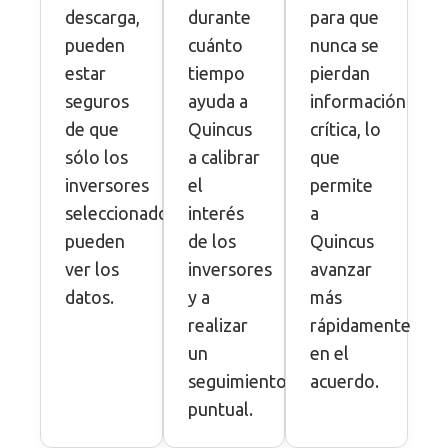
descarga,
durante
para que
pueden
cuánto
nunca se
estar
tiempo
pierdan
seguros
ayuda a
información
de que
Quincus
crítica, lo
sólo los
a calibrar
que
inversores
el
permite
seleccionados
interés
a
pueden
de los
Quincus
ver los
inversores
avanzar
datos.
y a
más
realizar
rápidamente
un
en el
seguimiento
acuerdo.
puntual.