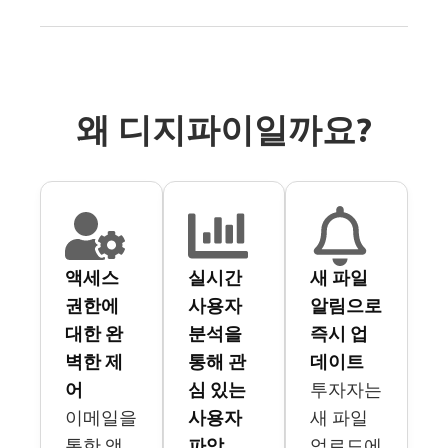
왜 디지파이일까요?
액세스
실시간
새 파일
권한에
사용자
알림으로
대한 완
분석을
즉시 업
벽한 제
통해 관
데이트
어
심 있는
투자자는
이메일을
사용자
새 파일
통한 액
파악
업로드에