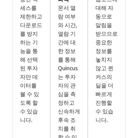
세스를
문서 열
대해 자
제한하고
람 여부
동으로
다운로드
와 시간,
알림을
를 방지
열람 기
받으므로
하는 기
간에 대
중요한
능을 통
한 정보
정보를
해 선택
를 통해
놓치지
된 투자
Quincus
않고 퀸
자만 데
는 투자
커스의
이터를
자의 관
딜을 더
볼 수 있
심을 측
빠르게
도록 할
정하고
진행할
수 있습
신속하게
수 있습
니다.
후속 조
니다.
치를 취
할 수 있