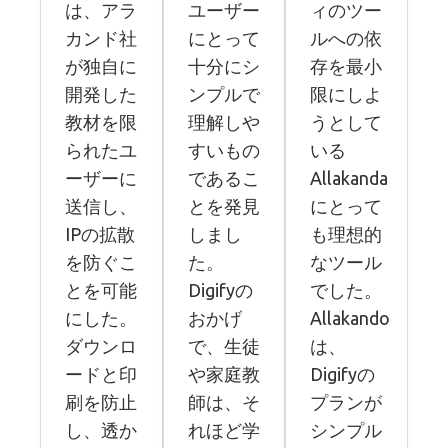
は、アラ
ユーザー
ィのツー
カンド社
にとって
ルへの依
が独自に
十分にシ
存を最小
開発した
ンプルで
限にしよ
教材を限
理解しや
うとして
られたユ
すいもの
いる
ーザーに
であるこ
Allakanda
送信し、
とを発見
にとって
IPの拡散
しまし
も理想的
を防ぐこ
た。
なツール
とを可能
Digifyの
でした。
にした。
おかげ
Allakando
ダウンロ
で、生徒
は、
ードと印
や家庭教
Digifyの
刷を防止
師は、そ
プランが
し、透か
れほど学
シンプル