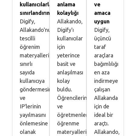
kullanıcılarla
anlama
ve
sınırlandırın
kolaylığı
amaca
Digify,
Allakando,
uygun
Allakando'nun
Digify'ı
Digify,
tescilli
kullanıcılar
üçüncü
öğrenim
için
taraf
materyallerini
yeterince
araçlara
sınırlı
basit ve
bağımlılığı
sayıda
anlaşılması
en aza
kullanıcıya
kolay
indirmeye
göndermesine
buldu.
çalışan
ve
Öğrencilerin
Allakanda
IP'lerinin
ve
için de
yayılmasını
öğretmenlerin
ideal bir
önlemesine
öğrenme
araçtı.
olanak
materyallerine
Allakando,