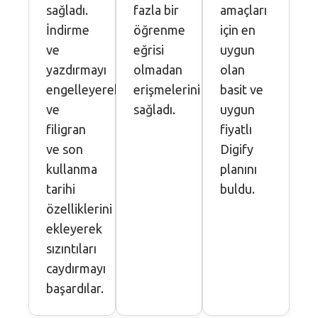
sağladı.
fazla bir
amaçları
İndirme
öğrenme
için en
ve
eğrisi
uygun
yazdırmayı
olmadan
olan
engelleyerek
erişmelerini
basit ve
ve
sağladı.
uygun
filigran
fiyatlı
ve son
Digify
kullanma
planını
tarihi
buldu.
özelliklerini
ekleyerek
sızıntıları
caydırmayı
başardılar.