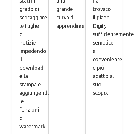
stati in
una
ha
grado di
grande
trovato
scoraggiare
curva di
il piano
le fughe
apprendimento.
Digify
di
sufficientement
notizie
semplice
impedendo
e
il
conveniente
download
e più
e la
adatto al
stampa e
suo
aggiungendo
scopo.
le
funzioni
di
watermark