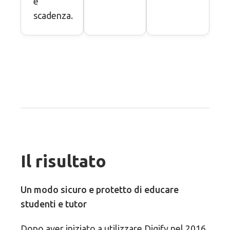
e
scadenza.
Il risultato
Un modo sicuro e protetto di educare
studenti e tutor
Dopo aver iniziato a utilizzare Digify nel 2016,