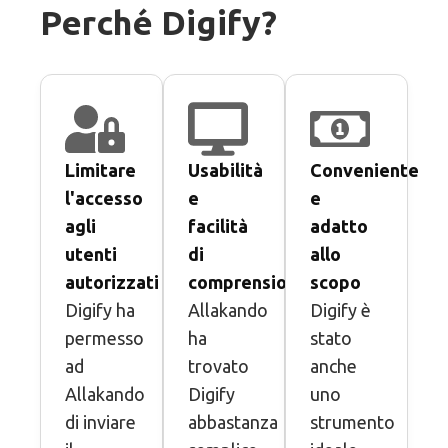
Perché Digify?
Limitare
Usabilità
Conveniente
l'accesso
e
e
agli
facilità
adatto
utenti
di
allo
autorizzati
comprensione
scopo
Digify ha
Allakando
Digify è
permesso
ha
stato
ad
trovato
anche
Allakando
Digify
uno
di inviare
abbastanza
strumento