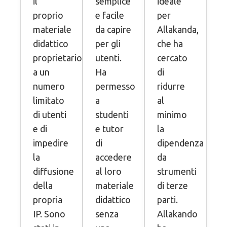
il
semplice
ideale
proprio
e facile
per
materiale
da capire
Allakanda,
didattico
per gli
che ha
proprietario
utenti.
cercato
a un
Ha
di
numero
permesso
ridurre
limitato
a
al
di utenti
studenti
minimo
e di
e tutor
la
impedire
di
dipendenza
la
accedere
da
diffusione
al loro
strumenti
della
materiale
di terze
propria
didattico
parti.
IP. Sono
senza
Allakando